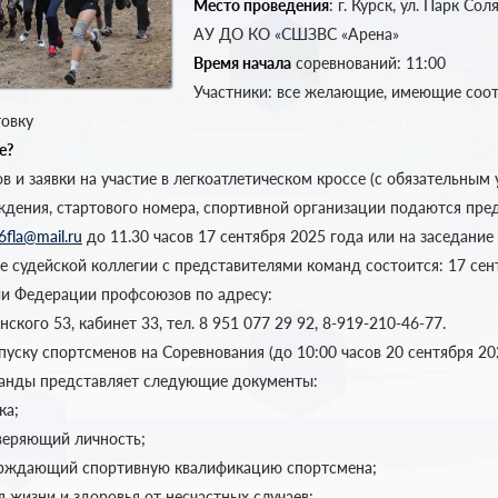
Место проведения
: г. Курск, ул. Парк Со
АУ ДО КО «СШЗВС «Арена»
Время начала
соревнований: 11:00
Участники: все желающие, имеющие соо
овку
е?
в и заявки на участие в легкоатлетическом кроссе (с обязательным 
ождения, стартового номера, спортивной организации подаются пре
6fla@mail.ru
до 11.30 часов 17 сентября 2025 года или на заседание
е судейской коллегии с представителями команд состоится: 17 сен
нии Федерации профсоюзов по адресу:
инского 53, кабинет 33, тел. 8 951 077 29 92, 8-919-210-46-77.
уску спортсменов на Соревнования (до 10:00 часов 20 сентября 20
анды представляет следующие документы:
ка;
оверяющий личность;
верждающий спортивную квалификацию спортсмена;
я жизни и здоровья от несчастных случаев;