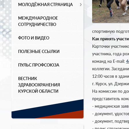
МОЛОДЁЖНАЯ СТРАНИЦА
МЕЖДУНАРОДНОЕ
СОТРУДНИЧЕСТВО
спортивную подгот
ФОТО И ВИДЕО
Как принять участи
Карточки участнико
ПОЛЕЗНЫЕ ССЫЛКИ
участника, года р
команд на E-mail:
4
ПУЛЬС ПРОФСОЮЗА
коллегии. Заседани
12:00 часов в зда
ВЕСТНИК
г. Курск, ул. Дзерж
ЗДРАВООХРАНЕНИЯ
КУРСКОЙ ОБЛАСТИ
На комиссии по доп
представитель ком
- медицинская заяв
- документ, удост
- документ, подт
- полис страховани