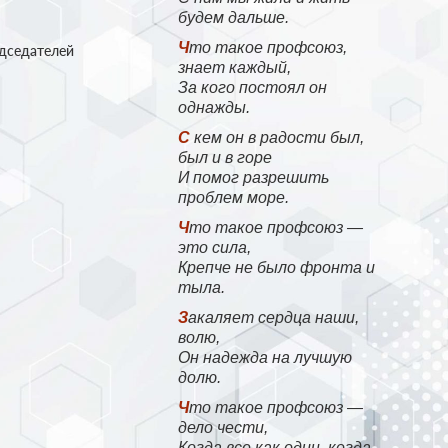
будем дальше.
Что такое профсоюз,
едседателей
знает каждый,
За кого постоял он
однажды.
С кем он в радости был,
был и в горе
И помог разрешить
проблем море.
Что такое профсоюз —
это сила,
Крепче не было фронта и
тыла.
Закаляет сердца наши,
волю,
Он надежда на лучшую
долю.
Что такое профсоюз —
дело чести,
Когда все как один, когда