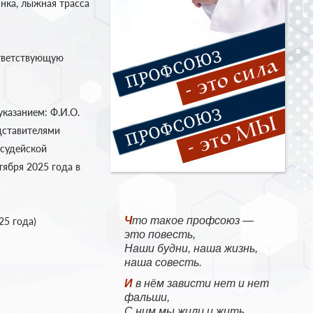
лянка, лыжная трасса
тветствующую
указанием: Ф.И.О.
дставителями
 судейской
тября 2025 года в
Что такое профсоюз —
25 года)
это повесть,
Наши будни, наша жизнь,
наша совесть.
И в нём зависти нет и нет
фальши,
С ним мы жили и жить