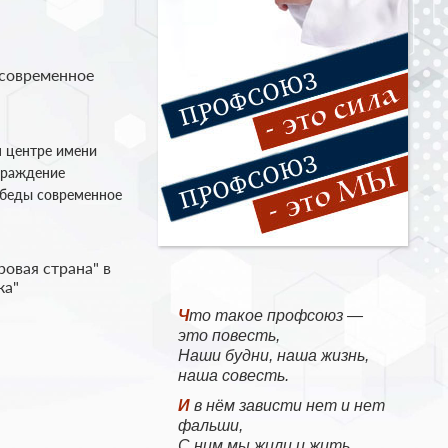
 современное
м центре имени
граждение
обеды современное
овая страна" в
ка"
Что такое профсоюз —
это повесть,
Наши будни, наша жизнь,
наша совесть.
И в нём зависти нет и нет
фальши,
С ним мы жили и жить