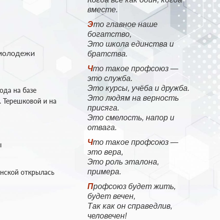
вместе.
Это главное наше
богатство,
Это школа единства и
 молодежи
братства.
Что такое профсоюз —
это служба.
Это курсы, учёба и дружба.
ода на базе
Это людям на верность
 Терешковой и на
присяга.
Это смелость, напор и
отвага.
Что такое профсоюз —
ы
это вера,
Это роль эталона,
примера.
янской открылась
Профсоюз будет жить,
будет вечен,
Так как он справедлив,
человечен!