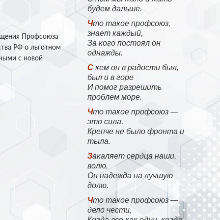
будем дальше.
Что такое профсоюз,
знает каждый,
ащения Профсоюза
За кого постоял он
ства РФ о льготном
однажды.
ьными с новой
С кем он в радости был,
был и в горе
И помог разрешить
проблем море.
Что такое профсоюз —
это сила,
Крепче не было фронта и
тыла.
Закаляет сердца наши,
волю,
Он надежда на лучшую
долю.
Что такое профсоюз —
дело чести,
Когда все как один, когда