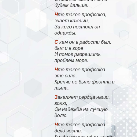
будем дальше.
Что такое профсоюз,
знает каждый,
За кого постоял он
однажды.
С кем он в радости был,
был и в горе
И помог разрешить
проблем море.
Что такое профсоюз —
это сила,
Крепче не было фронта и
тыла.
Закаляет сердца наши,
волю,
Он надежда на лучшую
долю.
Что такое профсоюз —
дело чести,
Когда все как один, когда