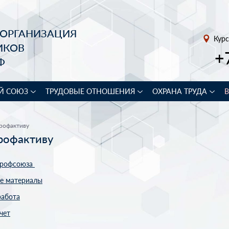
 ОРГАНИЗАЦИЯ
Курс
ИКОВ
+
Ф
Й СОЮЗ
ТРУДОВЫЕ ОТНОШЕНИЯ
ОХРАНА ТРУДА
рофактиву
рофактиву
профсоюза
е материалы
работа
чет