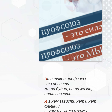
Что такое профсоюз —
это повесть,
Наши будни, наша жизнь,
наша совесть.
И в нём зависти нет и нет
фальши,
С ним мы жили и жить