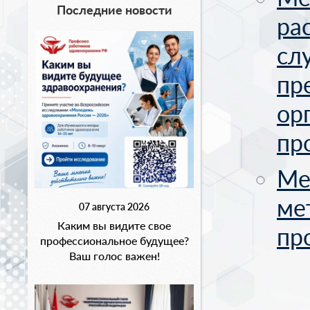
Последние новости
ра
сл
пр
ор
пр
Ме
ме
07 августа 2026
Каким вы видите свое
пр
профессиональное будущее?
Ваш голос важен!