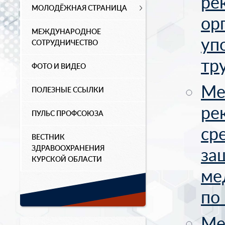
ре
МОЛОДЁЖНАЯ СТРАНИЦА
ор
МЕЖДУНАРОДНОЕ
уп
СОТРУДНИЧЕСТВО
тр
ФОТО И ВИДЕО
Ме
ПОЛЕЗНЫЕ ССЫЛКИ
ре
ПУЛЬС ПРОФСОЮЗА
ср
ВЕСТНИК
ЗДРАВООХРАНЕНИЯ
за
КУРСКОЙ ОБЛАСТИ
ме
по
Ме