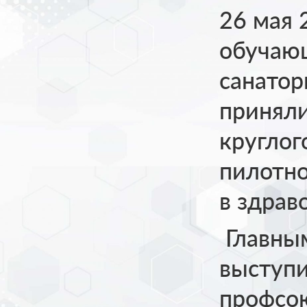
26 мая 
обучающ
санатор
приняли
круглог
пилотно
в здрав
Главным
выступи
профсо