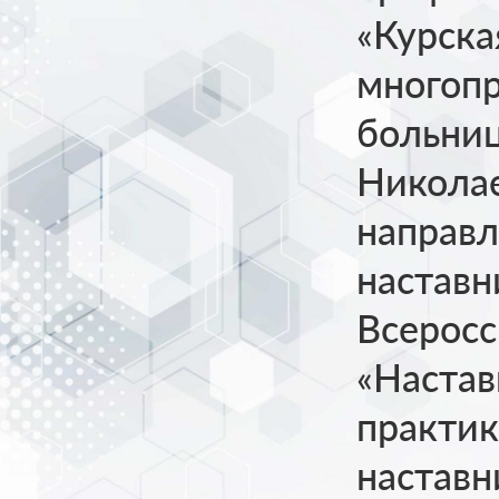
«Курска
многоп
больниц
Николае
направл
наставн
Всерос
«Настав
практик
наставн