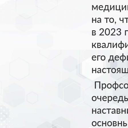
медицин
на то, 
в 2023 
квалифи
его деф
настоя
Профсо
очередь
наставн
основны