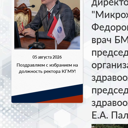
директ
"Микрох
Федоров
врач БМ
председ
05 августа 2026
организ
Поздравляем с избранием на
должность ректора КГМУ!
здравоо
председ
здравоо
Е.А. Па