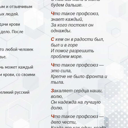
будем дальше.
ым и отзывчивым
Что такое профсоюз,
ых людей.
знает каждый,
дачи крови
За кого постоял он
однажды.
 дело. После
С кем он в радости был,
был и в горе
то любой человек
И помог разрешить
проблем море.
вье.
Что такое профсоюз —
очь может каждый
это сила,
м крови, со своими
Крепче не было фронта и
тыла.
Закаляет сердца наши,
 великий русский
волю,
Он надежда на лучшую
долю.
Что такое профсоюз —
дело чести,
Когда все как один, когда