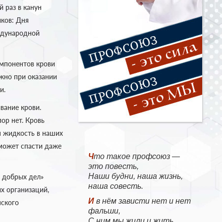
 раз в канун
ков: Дня
ждународной
омпонентов крови
жно при оказании
и.
вание крови.
ор нет. Кровь
ая жидкость в наших
 может спасти даже
Что такое профсоюз —
это повесть,
Наши будни, наша жизнь,
 добрых дел»
наша совесть.
х организаций,
И в нём зависти нет и нет
нского
фальши,
С ним мы жили и жить