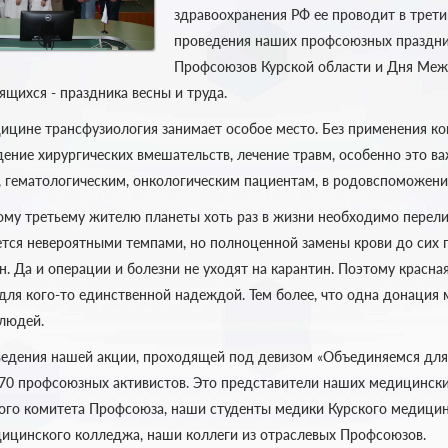
здравоохранения РФ ее проводит в третий
проведения наших профсоюзных праздни
Профсоюзов Курской области и Дня Ме
щихся - праздника весны и труда.
ицине трансфузиология занимает особое место. Без применения к
ение хирургических вмешательств, лечение травм, особенно это ва
гематологическим, онкологическим пациентам, в родовспоможени
ому третьему жителю планеты хоть раз в жизни необходимо перели
тся невероятными темпами, но полноценной замены крови до сих п
н. Да и операции и болезни не уходят на карантин. Поэтому красн
 для кого-то единственной надеждой. Тем более, что одна донация
 людей.
ния нашей акции, проходящей под девизом «Объединяемся для
 70 профсоюзных активистов. Это представители наших медицински
ого комитета Профсоюза, наши студенты медики Курского медици
дицинского колледжа, наши коллеги из отраслевых Профсоюзов.