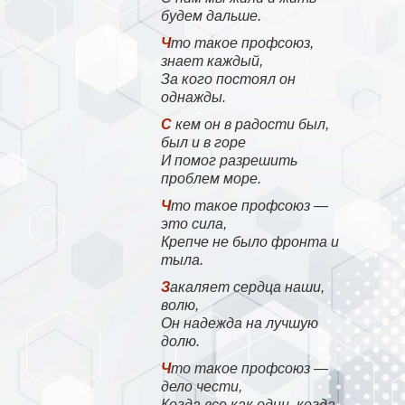
будем дальше.
Что такое профсоюз,
знает каждый,
За кого постоял он
однажды.
С кем он в радости был,
был и в горе
И помог разрешить
проблем море.
Что такое профсоюз —
это сила,
Крепче не было фронта и
тыла.
Закаляет сердца наши,
волю,
Он надежда на лучшую
долю.
Что такое профсоюз —
дело чести,
Когда все как один, когда