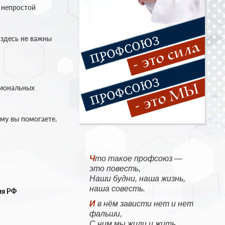
 непростой
 здесь не важны
сиональных
му вы помогаете.
Что такое профсоюз —
это повесть,
Наши будни, наша жизнь,
наша совесть.
ия РФ
И в нём зависти нет и нет
фальши,
С ним мы жили и жить