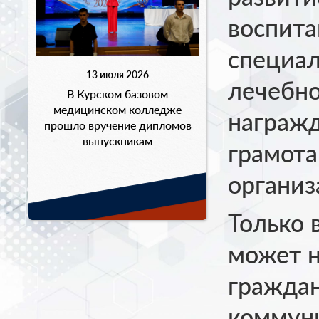
воспит
специал
13 июля 2026
лечебн
В Курском базовом
медицинском колледже
награж
прошло вручение дипломов
выпускникам
грамота
организ
Только 
может н
граждан
коммун