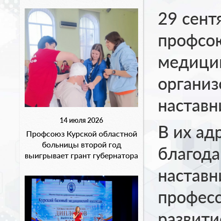
29 сент
профсо
медици
организ
наставн
14 июля 2026
В их ад
Профсоюз Курской областной
больницы второй год
благода
выигрывает грант губернатора
наставн
професс
развити