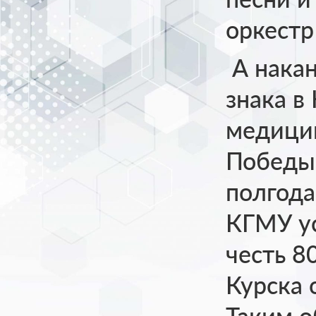
оркестр
А накан
знака в
медицин
Победы 
полгода
КГМУ ус
честь 8
Курска 
Таким о