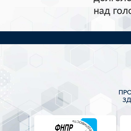
над гол
ПР
З