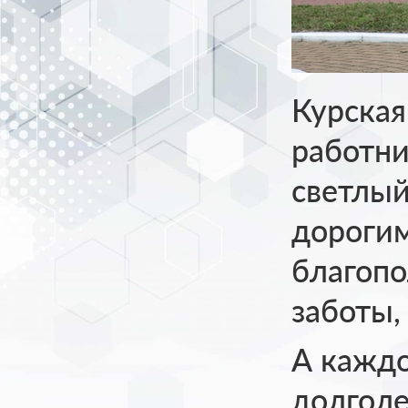
Курская
работни
светлы
дорогим
благопо
заботы,
А каждо
долголе