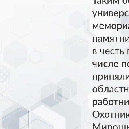
универс
мемориа
памятни
в честь
числе п
приняли
областн
работни
Охотник
Мирошн