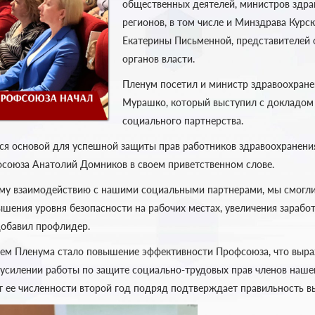
общественных деятелей, министров здра
регионов, в том числе и Минздрава Курс
Екатерины Письменной, представителей
органов власти.
Пленум посетил и министр здравоохран
Мурашко, который выступил с докладом
социального партнерства.
ся основой для успешной защиты прав работников здравоохранени
союза Анатолий Домников в своем приветственном слове.
му взаимодействию с нашими социальными партнерами, мы смогли
ышения уровня безопасности на рабочих местах, увеличения зарабо
добавил профлидер.
тем Пленума стало повышение эффективности Профсоюза, что выра
 усилении работы по защите социально-трудовых прав членов наше
 ее численности второй год подряд подтверждает правильность вы