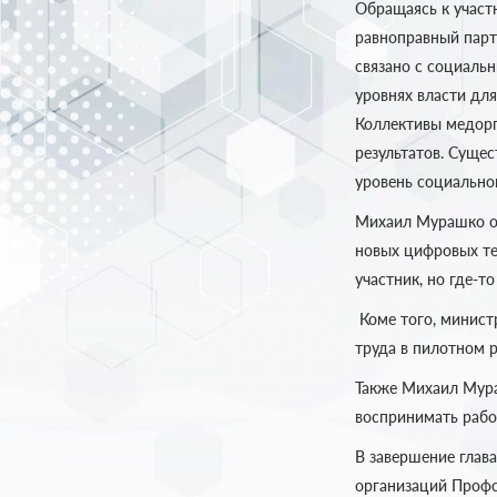
Обращаясь к участ
равноправный парт
связано с социаль
уровнях власти дл
Коллективы медор
результатов. Суще
уровень социально
Михаил Мурашко от
новых цифровых те
участник, но где-то
Коме того, минист
труда в пилотном 
Также Михаил Мура
воспринимать рабо
В завершение глав
организаций Профс