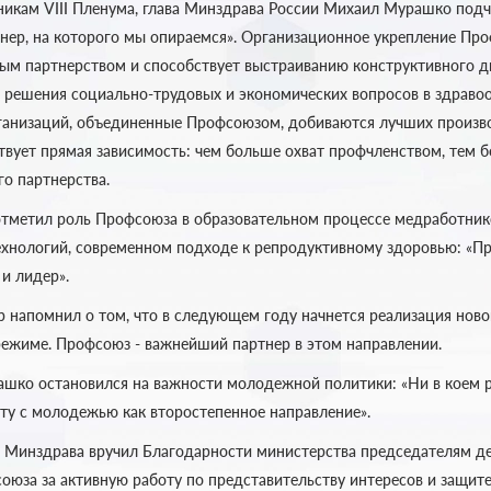
никам VIII Пленума, глава Минздрава России Михаил Мурашко подч
нер, на которого мы опираемся». Организационное укрепление Пр
ным партнерством и способствует выстраиванию конструктивного ди
я решения социально-трудовых и экономических вопросов в здраво
ганизаций, объединенные Профсоюзом, добиваются лучших произв
ствует прямая зависимость: чем больше охват профчленством, тем 
го партнерства.
метил роль Профсоюза в образовательном процессе медработнико
хнологий, современном подходе к репродуктивному здоровью: «П
 и лидер».
р напомнил о том, что в следующем году начнется реализация нов
режиме. Профсоюз - важнейший партнер в этом направлении.
шко остановился на важности молодежной политики: «Ни в коем 
ту с молодежью как второстепенное направление».
а Минздрава вручил Благодарности министерства председателям д
оюза за активную работу по представительству интересов и защит