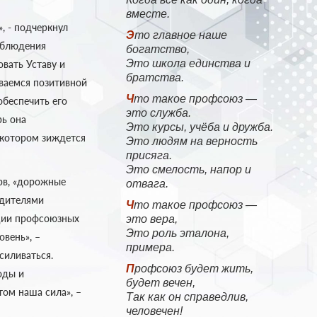
вместе.
, - подчеркнул
Это главное наше
облюдения
богатство,
Это школа единства и
вать Уставу и
братства.
ваемся позитивной
Что такое профсоюз —
обеспечить его
это служба.
рь она
Это курсы, учёба и дружба.
а котором зиждется
Это людям на верность
присяга.
Это смелость, напор и
рв, «дорожные
отвага.
одителями
Что такое профсоюз —
ации профсоюзных
это вера,
Это роль эталона,
овень», –
примера.
силиваться.
Профсоюз будет жить,
оды и
будет вечен,
том наша сила», –
Так как он справедлив,
человечен!