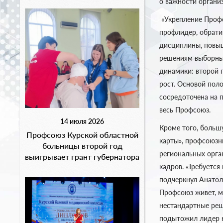
о важности органи
«Укрепление Профс
профлидер, обрати
дисциплины, повыш
решениям выборных
динамики: второй г
рост. Основой пол
сосредоточена на 
весь Профсоюз.
14 июля 2026
Кроме того, больш
Профсоюз Курской областной
карты», профсоюзн
больницы второй год
региональных орга
выигрывает грант губернатора
кадров. «Требуется
подчеркнул Анатол
Профсоюз живет, м
нестандартные реш
подытожил лидер 