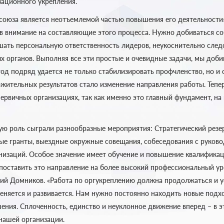
зационного укрепления.
оюза является неотъемлемой частью повышения его деятельности»
в внимание на составляющие этого процесса. Нужно добиваться с
ать персональную ответственность лидеров, неукоснительно следо
 органов. Выполняя все эти простые и очевидные задачи, мы доби
од подряд удается не только стабилизировать профчленство, но и 
ожительных результатов стало изменение направления работы. Тепе
первичных организациях, так как именно это главный фундамент, н
ую роль сыграли разнообразные мероприятия: Стратегический резе
ые гранты, выездные окружные совещания, собеседования с руков
низаций. Особое значение имеет обучение и повышение квалифик
 поставить это направление на более высокий профессиональный ур
ий Домников. «Работа по оргукреплению должна продолжаться и у
еняется и развивается. Нам нужно постоянно находить новые подх
ения. Сплоченность, единство и неуклонное движение вперед – в э
нашей организации.