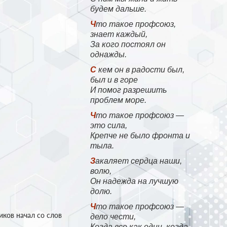
будем дальше.
Что такое профсоюз,
знает каждый,
За кого постоял он
однажды.
С кем он в радости был,
был и в горе
И помог разрешить
проблем море.
Что такое профсоюз —
это сила,
Крепче не было фронта и
тыла.
Закаляет сердца наши,
волю,
Он надежда на лучшую
долю.
Что такое профсоюз —
ков начал со слов
дело чести,
Когда все как один, когда