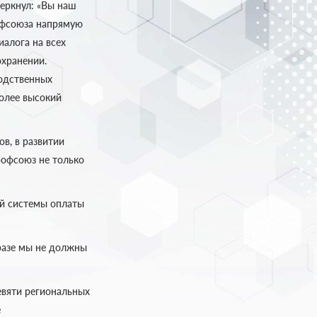
еркнул: «Вы наш
офсоюза напрямую
алога на всех
охранении.
одственных
более высокий
в, в развитии
рофсоюз не только
ой системы оплаты
разе мы не должны
евяти региональных
е