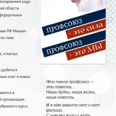
воохранения ряда
кой области
 федеральных
ения РФ Михаил
 по теме
я, отметил
 добиться
тных плат и новых
Что такое профсоюз —
это повесть,
Наши будни, наша жизнь,
жается в
наша совесть.
й организации.
И в нём зависти нет и нет
бранного курса.
фальши,
С ним мы жили и жить