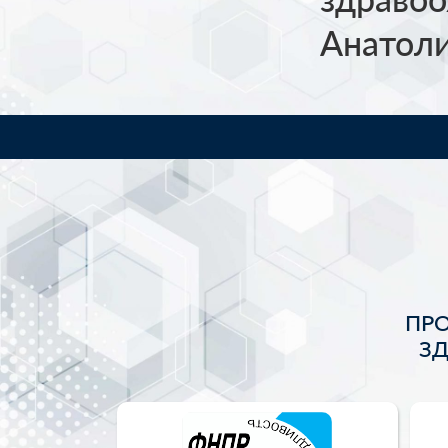
Анатол
ПР
З