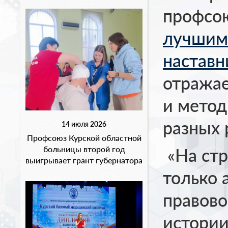
профсо
лучшим
наставн
отражае
и метод
разных 
14 июля 2026
Профсоюз Курской областной
больницы второй год
«На стр
выигрывает грант губернатора
только 
правово
истории