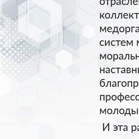
отрасле
коллек
медорга
систем 
моральн
наставн
благопр
професс
молодых
И эта р