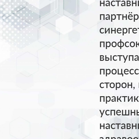
наставн
партнёр
синерге
профсою
выступа
процесс
сторон,
практик
успешн
наставн
здравоо