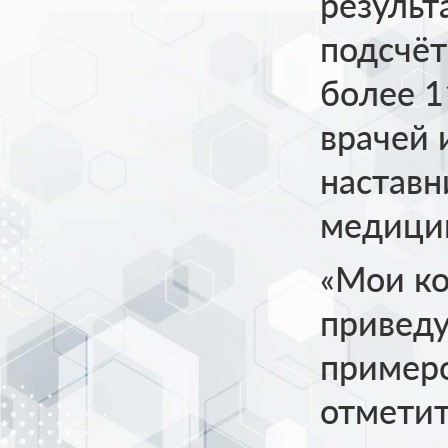
результ
подсчёт
более 1
врачей 
наставн
медицин
«Мои к
приведу
примеро
отметит