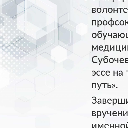
волонте
профсо
обучаю
медицин
Субочев
эссе на
путь».
Заверш
вручени
именно