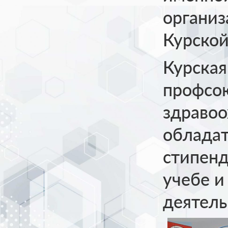
органи
Курской
Курская
профсо
здравоо
облада
стипенд
учебе и
деятель