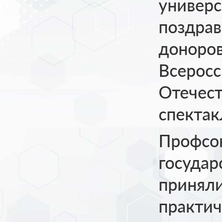
универс
поздрав
доноров
Всеросс
Отечес
спекта
Профсо
государ
принял
практич