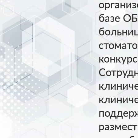
организ
базе ОБ
больниц
стомато
конкурс
Сотрудн
клиниче
клиниче
поддерж
размест