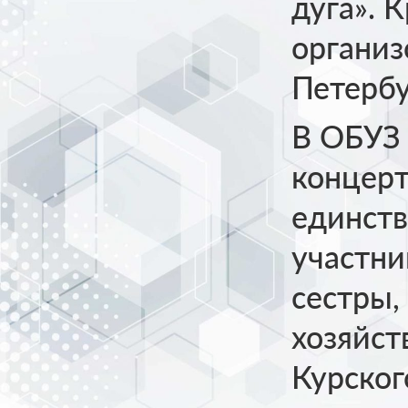
дуга». 
организ
Петербу
В ОБУЗ
концерт
единств
участни
сестры,
хозяйст
Курског