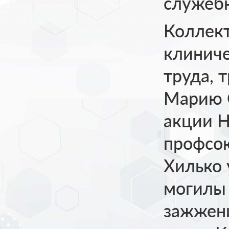
служеб
Коллект
клиниче
труда, 
Марию 
акции Н
профсо
Хилько 
могилы 
зажжени