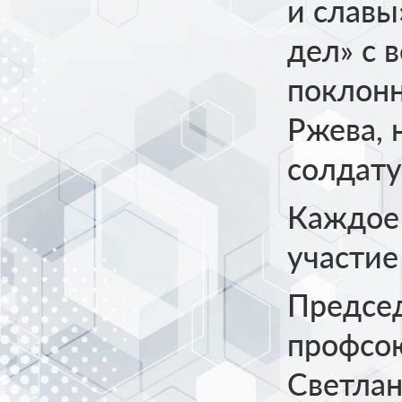
и славы
дел» с 
поклонн
Ржева, 
солдату
Каждое
участие
Председ
профсою
Светлан