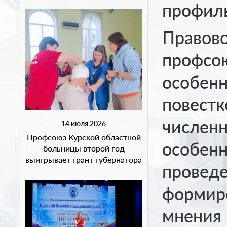
профил
Правово
профсою
особенн
повестк
численн
14 июля 2026
Профсоюз Курской областной
особен
больницы второй год
выигрывает грант губернатора
проведе
формир
мнения 