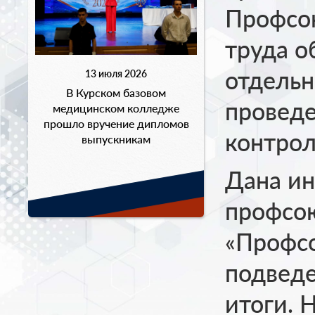
Профсо
труда о
отдель
13 июля 2026
В Курском базовом
провед
медицинском колледже
прошло вручение дипломов
контрол
выпускникам
Дана и
профсою
«Профс
подвед
итоги. 