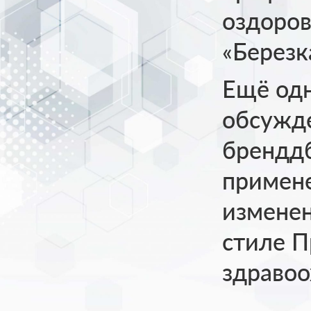
оздоров
«Березк
Ещё одн
обсужде
бренддб
примене
изменен
стиле П
здравоо