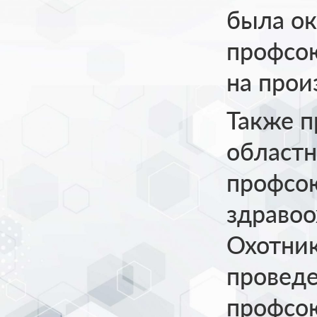
была ок
профсо
на прои
Также п
областн
профсо
здравоо
Охотник
провед
профсою