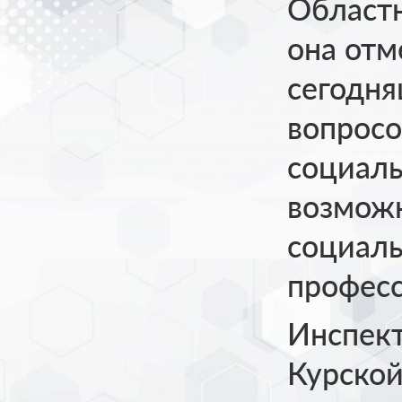
Областн
она отм
сегодня
вопросо
социаль
возможн
социаль
професс
Инспек
Курской