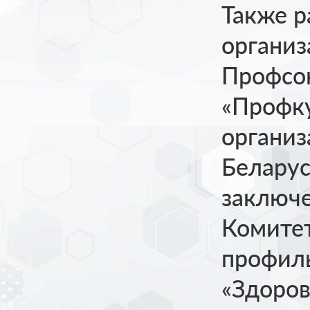
Также р
организ
Профсою
«Профку
организ
Беларус
заключ
Комитет
профил
«Здоров