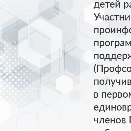
детей р
Участни
проинф
програм
поддер
(Профсо
получив
в перво
единов
членов 