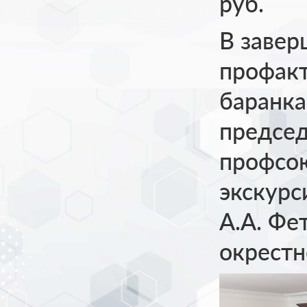
руб.
В заве
профакт
баранка
председ
профсою
экскурс
А.А. Фе
окрестн