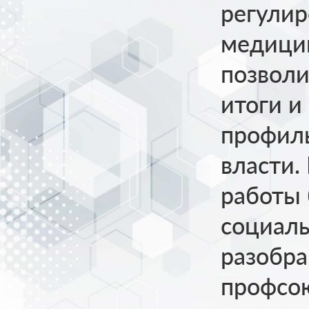
регулир
медицин
позволи
итоги и
профиль
власти.
работы 
социаль
разобра
профсою