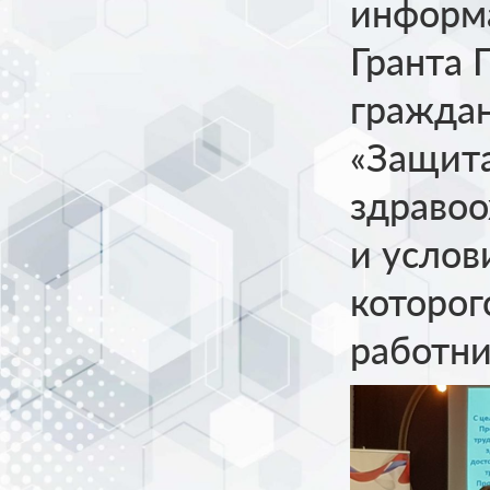
информа
Гранта 
граждан
«Защита
здравоо
и услов
которог
работни