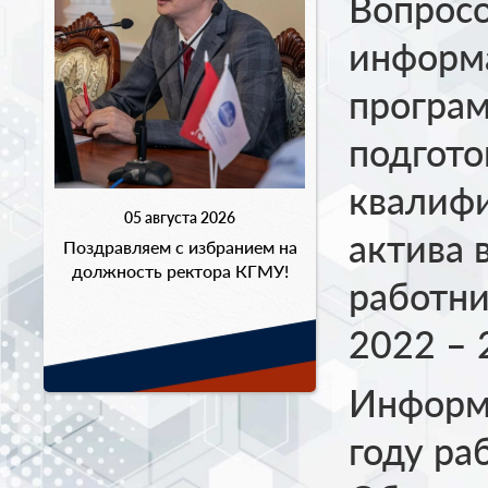
Вопросо
информ
програ
подгото
квалиф
05 августа 2026
актива 
Поздравляем с избранием на
должность ректора КГМУ!
работни
2022 – 
Информи
году ра