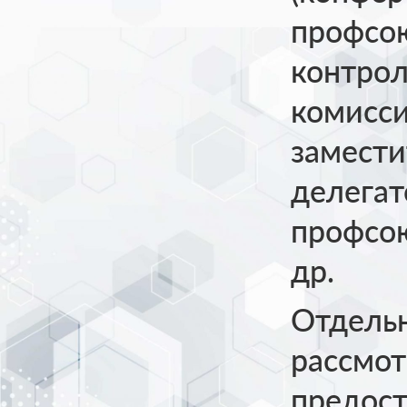
профсою
контрол
комисси
замести
делегат
профсо
др.
Отдель
рассмот
предост