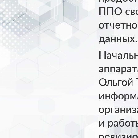
ППО св
отчетно
данных.
Начальн
аппарат
Ольгой 
информ
органи
и работ
ревизио