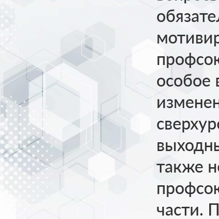
обязате
мотиви
профсою
особое 
изменен
сверхур
выходны
также н
профсою
части. 