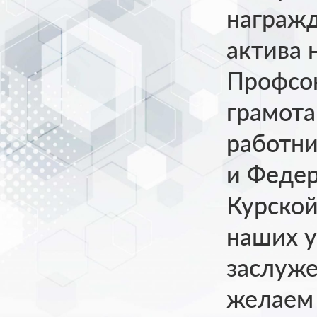
награж
актива 
Профсо
грамот
работни
и Феде
Курской
наших у
заслуж
желаем 