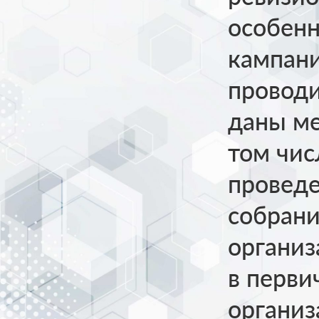
особен
кампани
провод
даны ме
том чи
провед
собрани
организ
в перв
организ