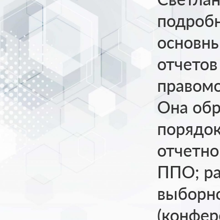
подробн
основны
отчетов
правомо
Она обр
порядок
отчетн
ППО; ра
выборно
(конфер