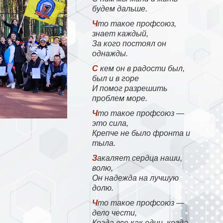
будем дальше.
Что такое профсоюз,
знает каждый,
За кого постоял он
однажды.
С кем он в радости был,
был и в горе
И помог разрешить
проблем море.
Что такое профсоюз —
это сила,
Крепче не было фронта и
тыла.
Закаляет сердца наши,
волю,
Он надежда на лучшую
долю.
Что такое профсоюз —
дело чести,
Когда все как один, когда