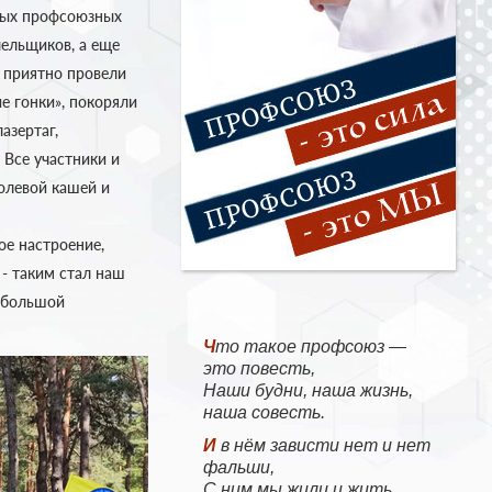
чных профсоюзных
лельщиков, а еще
 приятно провели
е гонки», покоряли
азертаг,
. Все участники и
олевой кашей и
ое настроение,
- таким стал наш
, большой
Что такое профсоюз —
это повесть,
Наши будни, наша жизнь,
наша совесть.
И в нём зависти нет и нет
фальши,
С ним мы жили и жить