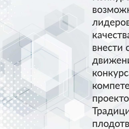
возможн
лидеров
качеств
внести 
движени
конкурс
компете
проекто
Традици
плодотв