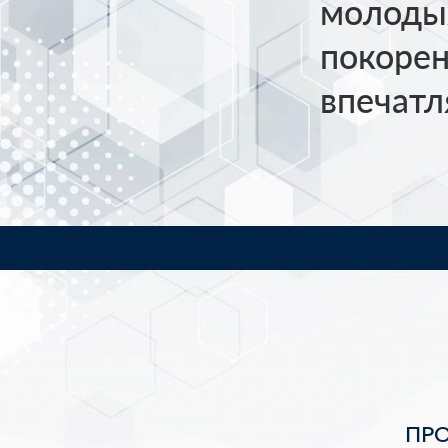
молодых
покорен
впечатл
ПР