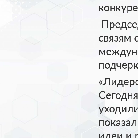
конкуре
Председ
связям 
междун
подчерк
«Лидерс
Сегодня
уходили
показал
идеи и 