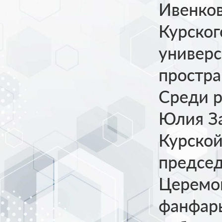
Ивенко
Курског
универс
простра
Среди р
Юлия За
Курской
предсе
Церемон
фанфары