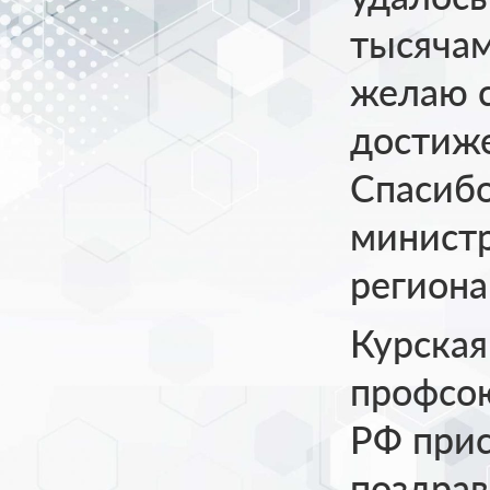
тысячам
желаю с
достиже
Спасибо
министр
региона
Курская
профсою
РФ прис
поздра