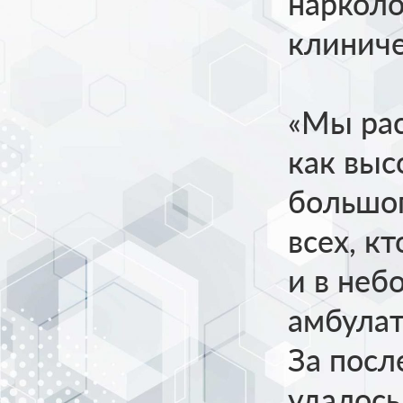
нарколо
клиниче
«Мы ра
как выс
большог
всех, к
и в неб
амбулат
За посл
удалось