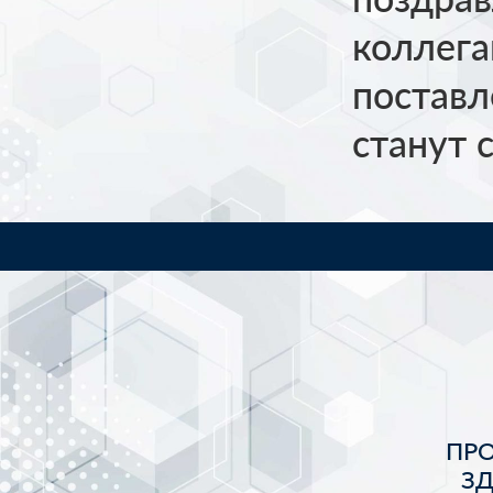
коллега
поставл
станут 
ПР
З