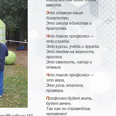
вместе.
Это главное наше
богатство,
Это школа единства и
братства.
Что такое профсоюз —
это служба.
Это курсы, учёба и дружба.
Это людям на верность
присяга.
Это смелость, напор и
отвага.
Что такое профсоюз —
это вера,
Это роль эталона,
примера.
Профсоюз будет жить,
будет вечен,
Так как он справедлив,
человечен!
ния РФ набрала 197