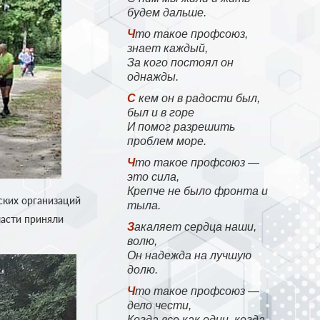
будем дальше.
Что такое профсоюз,
знает каждый,
За кого постоял он
однажды.
С кем он в радости был,
был и в горе
И помог разрешить
проблем море.
Что такое профсоюз —
это сила,
Крепче не было фронта и
ских организаций
тыла.
ласти приняли
Закаляет сердца наши,
волю,
Он надежда на лучшую
долю.
Что такое профсоюз —
дело чести,
Когда все как один, когда