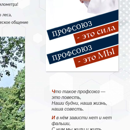
илометра!
 леса,
жеское общение
Что такое профсоюз —
это повесть,
Наши будни, наша жизнь,
наша совесть.
И в нём зависти нет и нет
фальши,
С ним мы жили и жить