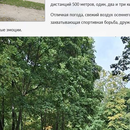
дистанций 500 метров, один, два и три к
Отличная погода, свежий воздух осеннего
захватывающая спортивная борьба, дру
ые эмоции.