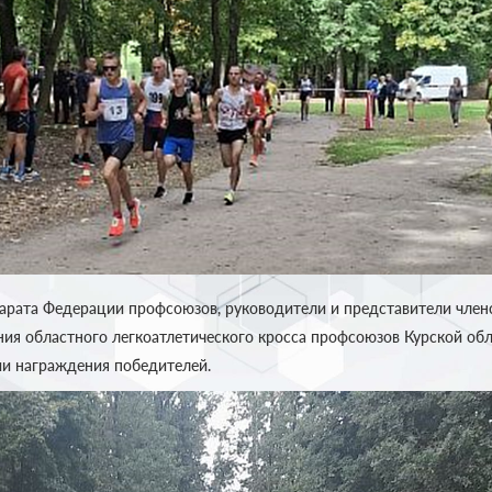
арата Федерации профсоюзов, руководители и представители член
ния областного легкоатлетического кросса профсоюзов Курской об
ии награждения победителей.