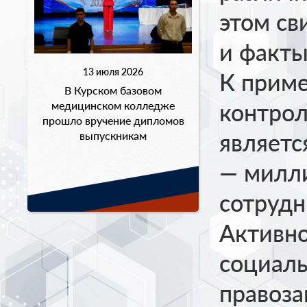
этом с
и факты
13 июля 2026
К приме
В Курском базовом
контрол
медицинском колледже
прошло вручение дипломов
являет
выпускникам
— милл
сотруд
Активно
социаль
правоза