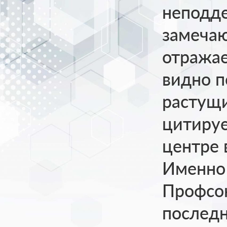
неподд
замечаю
отражае
видно 
растущи
цитируе
центре 
Именно 
Профсою
последн