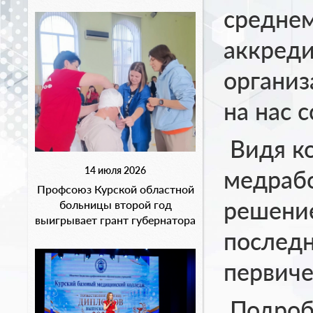
среднем
аккреди
организ
на нас 
Видя ко
14 июля 2026
медраб
Профсоюз Курской областной
решение
больницы второй год
выигрывает грант губернатора
последн
первиче
Подроб