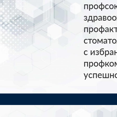
профсо
здравоо
профакт
стомато
с избра
профком
успешно