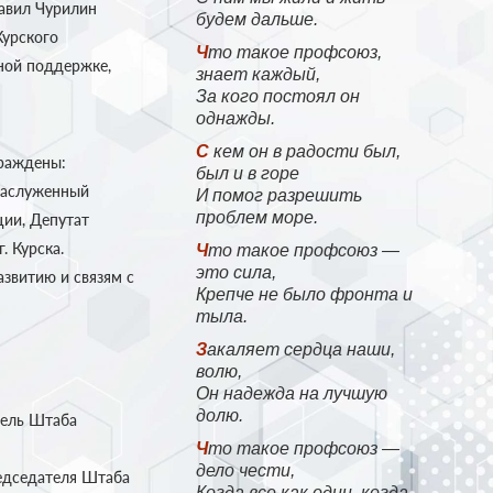
тавил Чурилин
будем дальше.
Курского
Что такое профсоюз,
сной поддержке,
знает каждый,
За кого постоял он
однажды.
:
С кем он в радости был,
граждены:
был и в горе
 Заслуженный
И помог разрешить
проблем море.
ции, Депутат
. Курска.
Что такое профсоюз —
это сила,
азвитию и связям с
Крепче не было фронта и
тыла.
Закаляет сердца наши,
волю,
Он надежда на лучшую
долю.
тель Штаба
Что такое профсоюз —
дело чести,
редседателя Штаба
Когда все как один, когда