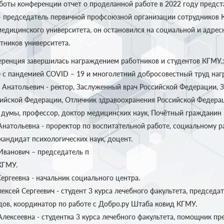
боты конференции отчет о проделанной работе в 2022 году предс
 председатель первичной профсоюзной организации сотрудников 
медицинского университета, он остановился на социальной и адре
тников университета.
ренция завершилась награждением работников и студентов КГМУ.
бе с пандемией COVID – 19 и многолетний добросовестный труд на
р Анатольевич - ректор, Заслуженный врач Российской Федерации,
сийской Федерации, Отличник здравоохранения Российской Федера
 думы, профессор, доктор медицинских наук, Почётный гражданин г
Анатольевна - проректор по воспитательной работе, социальному р
кандидат психологических наук, доцент.
Иванович – председатель п
КГМУ.
ергеевна - начальник социального центра.
ексей Сергеевич - студент 3 курса лечебного факультета, председа
дов, координатор по работе с Добро.ру Штаба ковид КГМУ.
Алексеевна - студентка 3 курса лечебного факультета, помощник п