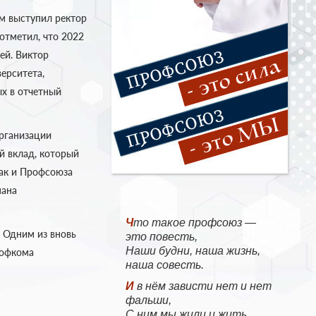
м выступил ректор
тметил, что 2022
ей. Виктор
ерситета,
ых в отчетный
организации
й вклад, который
так и Профсоюза
нана
Что такое профсоюз —
 Одним из вновь
это повесть,
Наши будни, наша жизнь,
рофкома
наша совесть.
И в нём зависти нет и нет
фальши,
С ним мы жили и жить