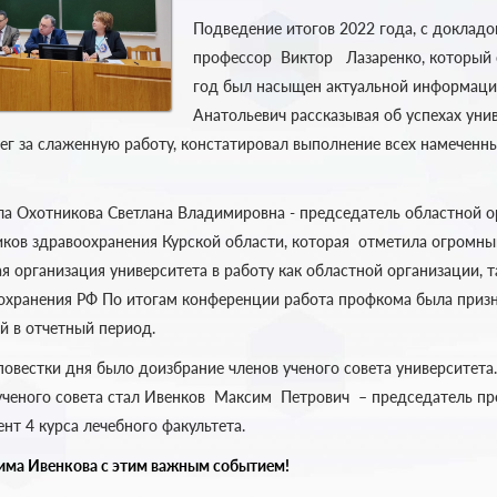
Подведение итогов 2022 года, с докладо
профессор Виктор Лазаренко, который о
год был насыщен актуальной информаци
Анатольевич рассказывая об успехах унив
ег за слаженную работу, констатировал выполнение всех намеченн
ла Охотникова Светлана Владимировна - председатель областной 
ков здравоохранения Курской области, которая отметила огромны
я организация университета в работу как областной организации, 
охранения РФ По итогам конференции работа профкома была приз
й в отчетный период.
овестки дня было доизбрание членов ученого совета университета.
ученого совета стал Ивенков Максим Петрович – председатель п
ент 4 курса лечебного факультета.
ма Ивенкова с этим важным событием!