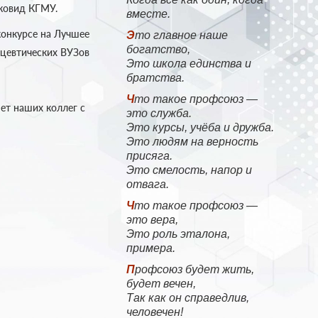
 ковид КГМУ.
вместе.
конкурсе на Лучшее
Это главное наше
богатство,
цевтических ВУЗов
Это школа единства и
братства.
Что такое профсоюз —
ет наших коллег с
это служба.
Это курсы, учёба и дружба.
Это людям на верность
присяга.
Это смелость, напор и
отвага.
Что такое профсоюз —
это вера,
Это роль эталона,
примера.
Профсоюз будет жить,
будет вечен,
Так как он справедлив,
человечен!