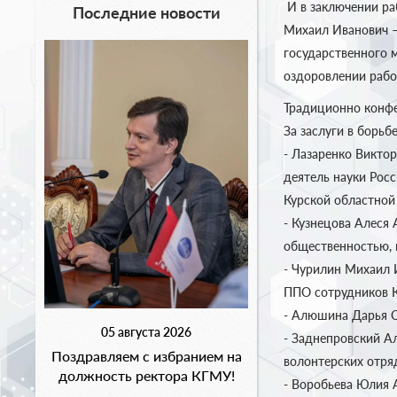
И в заключении ра
Последние новости
Михаил Иванович –
государственного 
оздоровлении рабо
Традиционно конфе
За заслуги в борь
- Лазаренко Викто
деятель науки Рос
Курской областной
- Кузнецова Алеся 
общественностью, 
- Чурилин Михаил 
ППО сотрудников 
- Алюшина Дарья С
05 августа 2026
- Заднепровский Ал
Поздравляем с избранием на
волонтерских отря
должность ректора КГМУ!
- Воробьева Юлия 