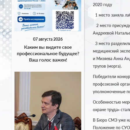
2020 году
1 место заняла ла
2 место присужден
Андреевой Наталье
07 августа 2026
3 место разделили
Каким вы видите свое
медицинский экспе
профессиональное будущее?
и Мизяева Анна Ан
Ваш голос важен!
трупов (морга).
Победители конку
профсоюзной орган
уполномоченные по
Особенностью меро
охране труда» ста
В Бюро СМЭ уже на
Положение по СУОТ