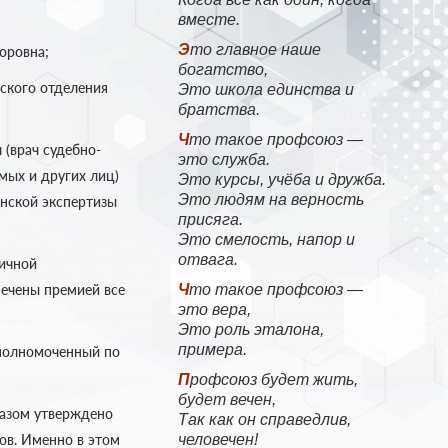
вместе.
Это главное наше
оровна;
богатство,
ского отделения
Это школа единства и
братства.
Что такое профсоюз —
(врач судебно-
это служба.
мых и других лиц)
Это курсы, учёба и дружба.
Это людям на верность
инской экспертизы
присяга.
Это смелость, напор и
отвага.
ичной
ечены премией все
Что такое профсоюз —
это вера,
Это роль эталона,
примера.
уполномоченный по
Профсоюз будет жить,
будет вечен,
казом утверждено
Так как он справедлив,
ов. Именно в этом
человечен!