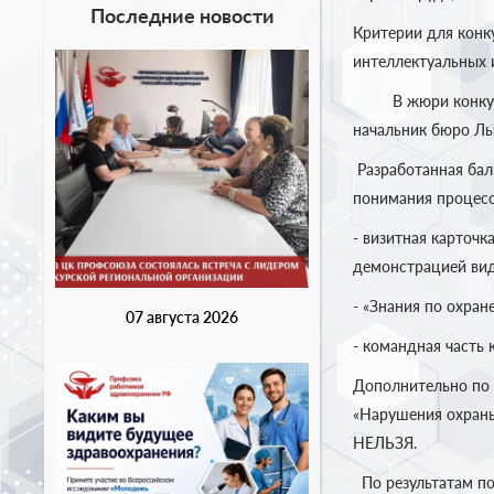
Последние новости
Критерии для конк
интеллектуальных 
В жюри конкурса (
начальник бюро Лы
Разработанная бал
понимания процесс
- визитная карточ
демонстрацией ви
- «Знания по охран
07 августа 2026
- командная часть 
Дополнительно по 
«Нарушения охраны
НЕЛЬЗЯ.
По результатам по