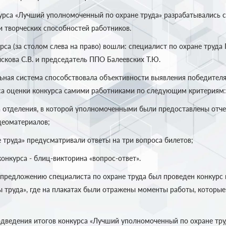
урса «Лучший уполномоченный по охране труда» разрабатывались с
и творческих способностей работников.
за столом слева на право) вошли: специалист по охране труда Гу
скова С.В. и председатель ППО Балеевских Т.Ю.
ьная система способствовала объективности выявления победителя,
а оценки конкурса самими работниками по следующим критериям:
ка отделения, в которой уполномоченными были предоставлены отче
деоматериалов;
е труда» предусматривали ответы на три вопроса билетов;
конкурса - блиц-викторина «вопрос-ответ».
предложению специалиста по охране труда был проведен конкурс
 труда», где на плакатах были отражены моменты работы, которые
дведения итогов конкурса «Лучший уполномоченный по охране тру