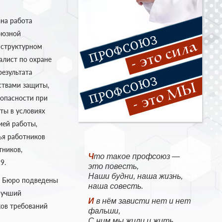
на работа
оюзной
 структурном
алист по охране
езультата
ствами защиты,
опасности при
ты в условиях
ией работы,
ья работников
тников,
Что такое профсоюз —
9.
это повесть,
Наши будни, наша жизнь,
и Бюро подведены
наша совесть.
«Лучший
И в нём зависти нет и нет
ков требований
фальши,
С ним мы жили и жить