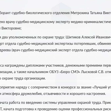
борант судебно-биологического отделения Митрохина Татьяна Викт
о врачу судебно-медицинскому эксперту медико-криминалистиче
 Викторовне;
 два уполномоченных по охране труда: Шитиков Алексей Иванович 
рт отдела судебно-медицинской экспертизы потерпевших, обвиняе
дреева (врач судебно-медицинский эксперт отдела судебно-медиц
рса награждены дипломами участников, денежными премиями перв
изации, а также начальником ОБУЗ «Бюро СМЭ» Лысковой С.В. отм
 охране труда организации.
приятия наряду с соперничеством в конкурсе за звание «Лучший 
ли атмосфера дружелюбия, отзывчивости и хорошего настроения.
чата работа по введению системы управления охраной труда. При
, начата подготовка к проведению оценки профессиональных риск