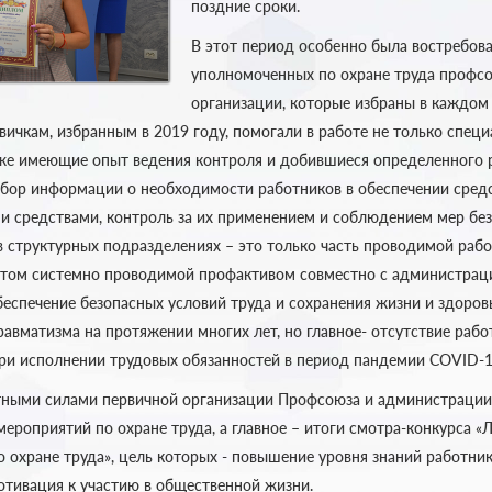
поздние сроки.
В этот период особенно была востребова
уполномоченных по охране труда профс
организации, которые избраны в каждом
ичкам, избранным в 2019 году, помогали в работе не только специ
уже имеющие опыт ведения контроля и добившиеся определенного р
бор информации о необходимости работников в обеспечении сред
средствами, контроль за их применением и соблюдением мер без
в структурных подразделениях – это только часть проводимой рабо
атом системно проводимой профактивом совместно с администрац
беспечение безопасных условий труда и сохранения жизни и здоров
равматизма на протяжении многих лет, но главное- отсутствие рабо
и исполнении трудовых обязанностей в период пандемии COVID-1
стными силами первичной организации Профсоюза и администраци
мероприятий по охране труда, а главное – итоги смотра-конкурса 
 охране труда», цель которых - повышение уровня знаний работни
мотивация к участию в общественной жизни.