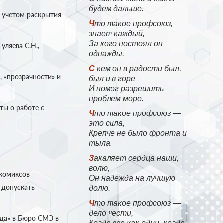
будем дальше.
 учетом раскрытия
Что такое профсоюз,
знает каждый,
За кого постоял он
ляева С.Н.,
однажды.
С кем он в радости был,
 «прозрачности» и
был и в горе
И помог разрешить
проблем море.
ты о работе с
Что такое профсоюз —
это сила,
Крепче не было фронта и
тыла.
Закаляет сердца наши,
волю,
 комиксов
Он надежда на лучшую
 допускать
долю.
Что такое профсоюз —
дело чести,
да» в Бюро СМЭ в
Когда все как один, когда