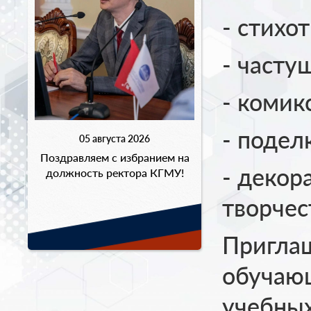
- стихо
- часту
- комикс
- подел
05 августа 2026
Поздравляем с избранием на
- декор
должность ректора КГМУ!
творчес
Приглаш
обучаю
учебных