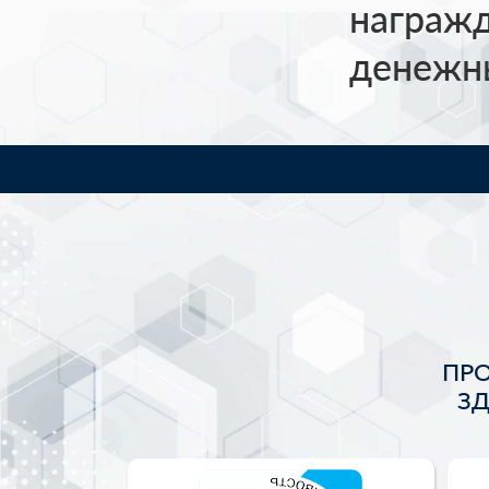
награж
денежн
ПР
З