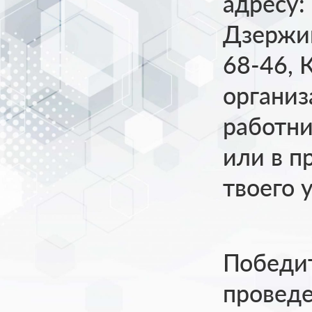
адресу: 
Дзержинс
68-46, 
организ
работни
или в 
твоего 
Победит
проведе