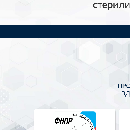
стерили
ПР
З