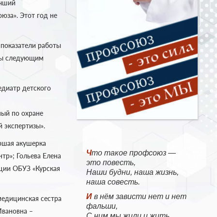
учший
юза». Этот год не
показатели работы
ены следующим
едиатр детского
ный по охране
й экспертизы».
аршая акушерка
Что такое профсоюз —
тр»; Гольева Елена
это повесть,
ации ОБУЗ «Курская
Наши будни, наша жизнь,
наша совесть.
И в нём зависти нет и нет
медицинская сестра
фальши,
Ивановна –
С ним мы жили и жить