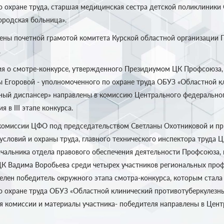
 охране труда, старшая медицинская сестра детской поликлиники
ородская больница».
ены почетной грамотой комитета Курской областной организации 
.
я о смотре-конкурсе, утвержденного Президиумом ЦК Профсоюза,
ы Егоровой - уполномоченного по охране труда ОБУЗ «Областной к
ный диспансер» направлены в комиссию Центрального федеральног
 в III этапе конкурса.
 комиссии ЦФО под председательством Светланы Охотниковой и пр
 условий и охраны труда, главного технического инспектора труда
ачальника отдела правового обеспечения деятельности Профсоюза, 
ЦК Вадима Воробьева среди четырех участников региональных про
елен победитель окружного этапа смотра-конкурса, которым стала 
 охране труда ОБУЗ «Областной клинический противотуберкулезны
я комиссии и материалы участника- победителя направлены в Цен