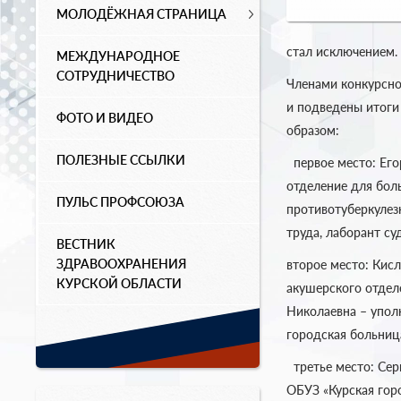
МОЛОДЁЖНАЯ СТРАНИЦА
стал исключением.
МЕЖДУНАРОДНОЕ
СОТРУДНИЧЕСТВО
Членами конкурсно
и подведены итоги
ФОТО И ВИДЕО
образом:
ПОЛЕЗНЫЕ ССЫЛКИ
первое место: Егор
отделение для бол
ПУЛЬС ПРОФСОЮЗА
противотуберкулез
труда, лаборант с
ВЕСТНИК
ЗДРАВООХРАНЕНИЯ
второе место: Кис
КУРСКОЙ ОБЛАСТИ
акушерского отдел
Николаевна – упол
городская больниц
третье место: Сер
ОБУЗ «Курская гор