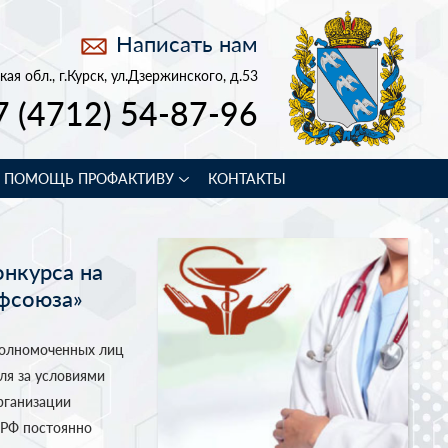
Написать нам
кая обл., г.Курск, ул.Дзержинского, д.53
7 (4712) 54-87-96
В ПОМОЩЬ ПРОФАКТИВУ
КОНТАКТЫ
онкурса на
офсоюза»
олномоченных лиц
ля за условиями
рганизации
 РФ постоянно