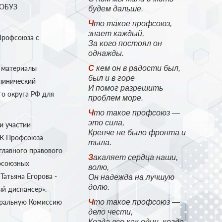
 ОБУЗ
будем дальше.
Что такое профсоюз,
знает каждый,
Профсоюза с
За кого постоял он
однажды.
 материалы
С кем он в радости был,
был и в горе
линический
И помог разрешить
о округа РФ для
проблем море.
Что такое профсоюз —
это сила,
и участии
Крепче не было фронта и
 ЦК Профсоюза
тыла.
главного правового
Закаляет сердца наши,
фсоюзных
волю,
Татьяна Егорова -
Он надежда на лучшую
долю.
й диспансер».
тральную Комиссию
Что такое профсоюз —
дело чести,
Когда все как один, когда