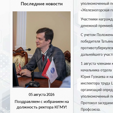
Последние новости
уполномоченный по
«Железногорская г
Участники награжд
денежной премией
С учетом Положени
победителя Татьян
противотуберкулез
дальнейшего участия
1 августа членами
начальника отдела
Юрия Гузнаева и н
инспектора труда 
организаций опред
05 августа 2026
уполномоченный по
Поздравляем с избранием на
Протокол заседани
должность ректора КГМУ!
Профсоюза.