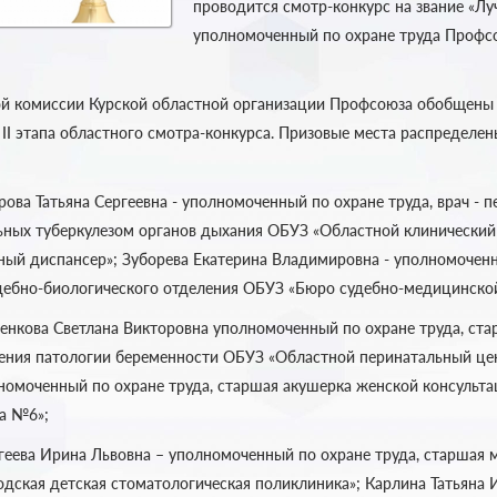
проводится смотр-конкурс на звание «Л
уполномоченный по охране труда Профсо
й комиссии Курской областной организации Профсоюза обобщены 
 II этапа областного смотра-конкурса. Призовые места распредел
ова Татьяна Сергеевна - уполномоченный по охране труда, врач - п
ьных туберкулезом органов дыхания ОБУЗ «Областной клинический
ный диспансер»; Зуборева Екатерина Владимировна - уполномочен
удебно-биологического отделения ОБУЗ «Бюро судебно-медицинско
ленкова Светлана Викторовна уполномоченный по охране труда, ст
ения патологии беременности ОБУЗ «Областной перинатальный цен
номоченный по охране труда, старшая акушерка женской консульт
а №6»;
геева Ирина Львовна – уполномоченный по охране труда, старшая 
одская детская стоматологическая поликлиника»; Карлина Татьяна 