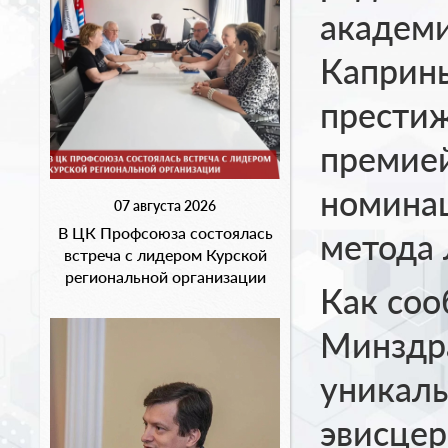
академ
Каприн
прести
премией
номинац
07 августа 2026
В ЦК Профсоюза состоялась
метода 
встреча с лидером Курской
региональной организации
Как соо
Минздра
уникаль
эвисцер