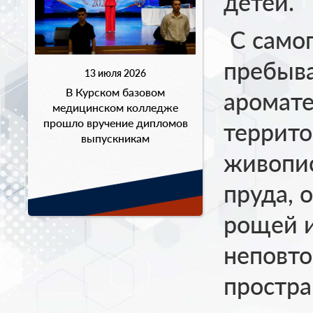
детей.
С самог
пребыва
13 июля 2026
В Курском базовом
аромат
медицинском колледже
прошло вручение дипломов
террито
выпускникам
живопис
пруда, 
рощей и
неповт
простра