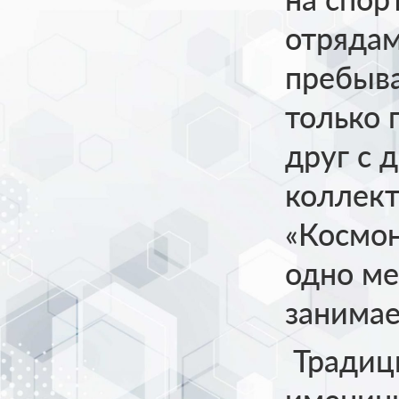
отрядам
пребыва
только 
друг с 
коллект
«Космон
одно ме
занимае
Традиц