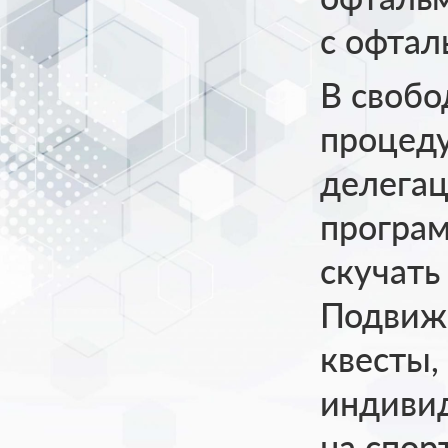
с офта
В свобо
процеду
делега
програм
скучать
Подвижн
квесты,
индиви
на спо