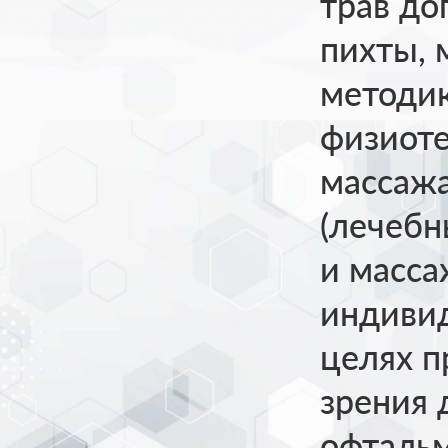
трав до
пихты, 
методи
физиоте
массажа
(лечебн
и масса
индиви
целях 
зрения 
офтальм