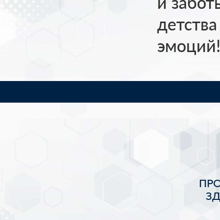
и забот
детства
эмоций
ПР
З