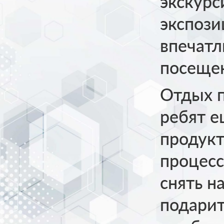
экскурс
экспози
впечатл
посещен
Отдых п
ребят е
продукт
процесс
снять н
подарит