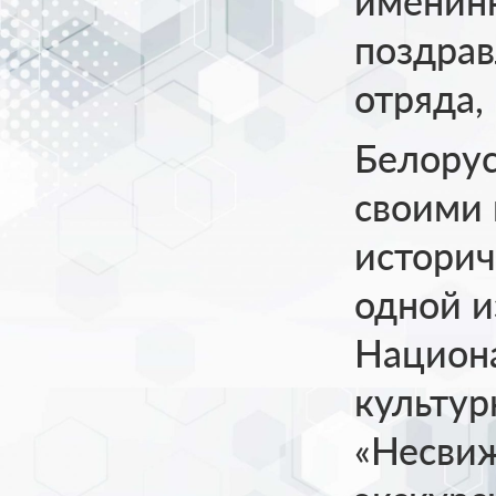
именинн
поздрав
отряда,
Белорус
своими 
историч
одной и
Национ
культур
«Несвиж