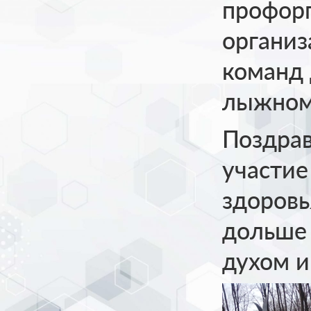
профорг
организ
команд 
лыжном
Поздрав
участие
здоровь
дольше 
духом и