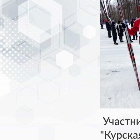
Участн
"Курска