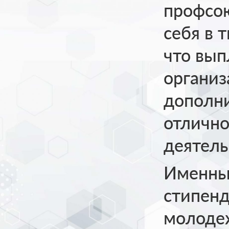
профсою
себя в 
что вып
организ
дополни
отлично
деятель
Именны
стипенд
молодеж