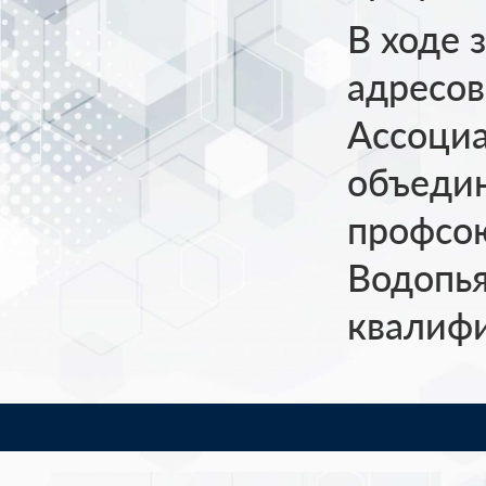
В ходе 
адресов
Ассоци
объеди
профсою
Водопья
квалиф