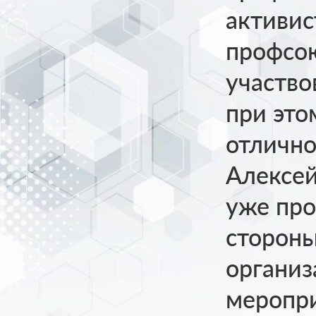
активис
профсою
участво
при это
отлично
Алексей
уже про
стороны
организ
меропр