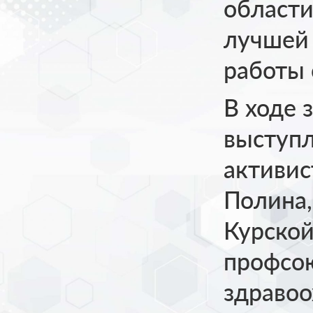
области
лучшей 
работы
В ходе 
выступ
активис
Полина,
Курской
профсо
здравоо