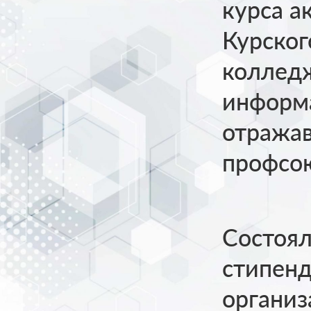
курса а
Курско
колледж
информ
отража
профсо
Состоял
стипен
организ