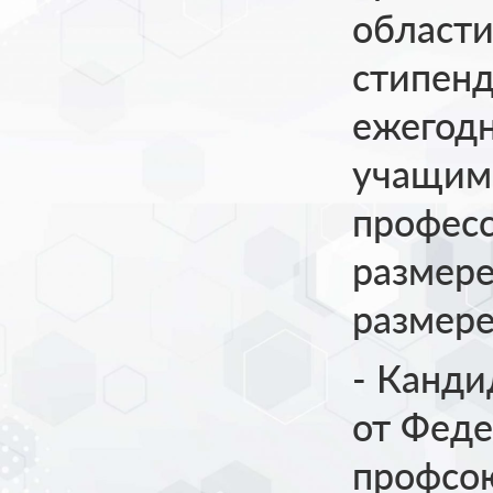
области
стипенд
ежегод
учащим
профес
размере
размере
- Канд
от Феде
профсо