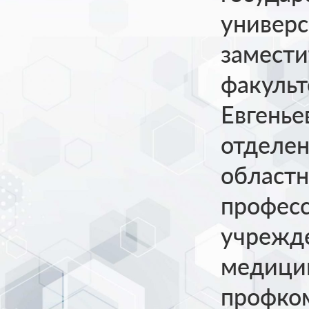
универс
замести
факульт
Евгенье
отделен
област
професс
учрежде
медицин
профком