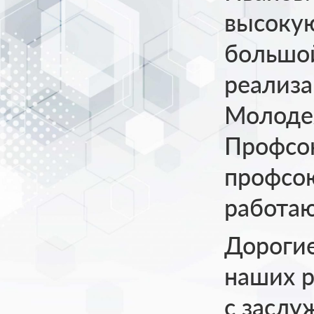
высокую
большой
реализ
Молоде
Профсо
профсою
работа
Дорогие
наших р
с засл