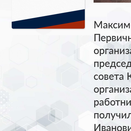
Максим 
Первич
органи
предсе
совета 
органи
работни
получил
Иванови