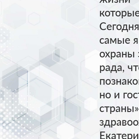
которые
Сегодня
самые я
охраны 
рада, ч
познако
но и го
страны»
здравоо
Екатери