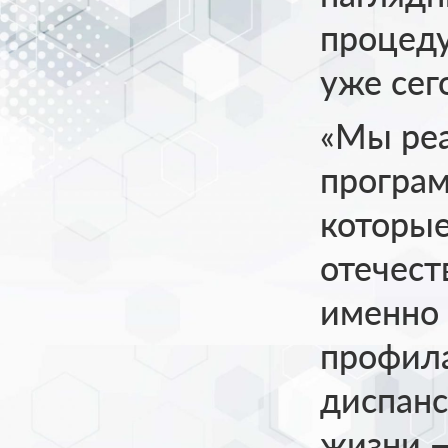
процеду
уже сег
«Мы реа
програм
которые
отечест
именно 
профила
диспанс
жизни —