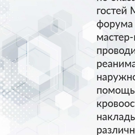
гостей 
форума 
мастер-
проводи
реанима
наружно
помощь
кровоос
наклады
различн