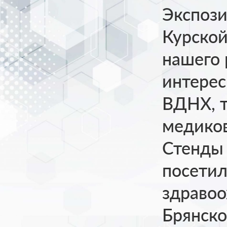
Экспози
Курской
нашего 
интерес
ВДНХ, т
медиков
Стенды
посетил
здравоо
Брянско