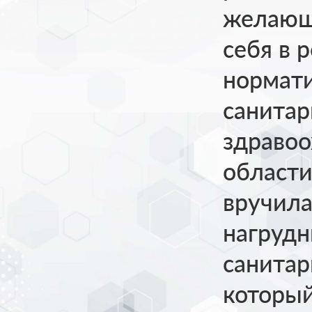
желающ
себя в 
нормати
санитар
здравоо
области
вручила
нагрудн
санитар
который