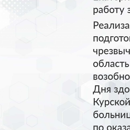
работу 
Реализа
подгото
чрезвыч
область
возобно
Дня здо
Курской
больниц
по оказ