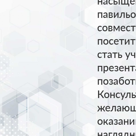
насыще
павильо
совмест
посетит
стать у
презент
позабот
Консуль
желающи
оказан
нагляд