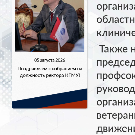
организ
областн
клиниче
Также 
предсе
05 августа 2026
Поздравляем с избранием на
профсою
должность ректора КГМУ!
руковод
организ
ветера
движени