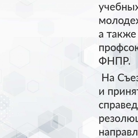
учебных
молодеж
а также
профсою
ФНПР.
На Съез
и прин
справед
резолюц
направ