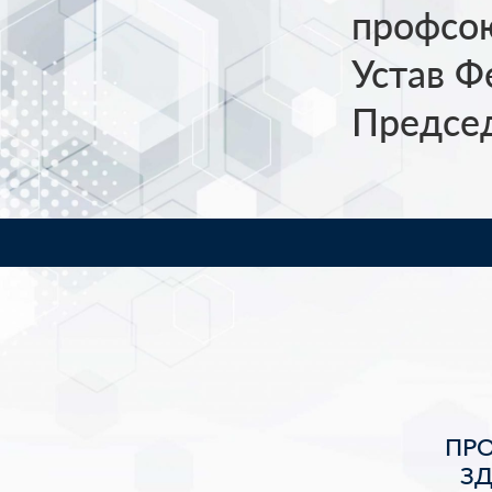
профсою
Устав Ф
Предсе
ПР
З