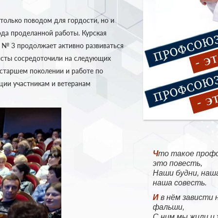
 только поводом для гордости, но и
да проделанной работы. Курская
 № 3 продолжает активно развиваться
листы сосредоточили на следующих
 старшем поколении и работе по
ции участникам и ветеранам
Что такое профсоюз —
это повесть,
Наши будни, наша
наша совесть.
И в нём зависти нет и нет
фальши,
С ним мы жили и