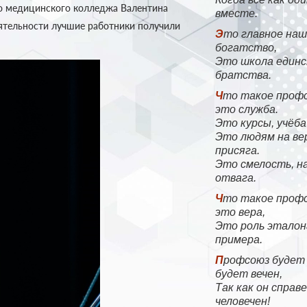
го медицинского колледжа Валентина
вместе.
еятельности лучшие работники получили
Это главное наше
богатство,
Это школа единс
братства.
Что такое профсоюз —
это служба.
Это курсы, учёба
Это людям на ве
присяга.
Это смелость, н
отвага.
Что такое профсоюз —
это вера,
Это роль эталон
примера.
Профсоюз будет жить,
будет вечен,
Так как он справе
человечен!