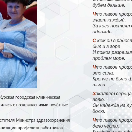
будем дальше.
Что такое профсоюз,
знает каждый,
За кого постоял 
однажды.
С кем он в радости был,
был и в горе
И помог разреши
проблем море.
Что такое профсоюз —
это сила,
Крепче не было 
тыла.
Закаляет сердца наши,
Курская городская клиническая
волю,
тились с поздравлениями почётные
Он надежда на л
долю.
естителя Министра здравоохранения
Что такое профсоюз —
дело чести,
ганизации профсоюза работников
Когда все как оди