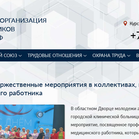
 ОРГАНИЗАЦИЯ
Курс
ИКОВ
+
Ф
Й СОЮЗ
ТРУДОВЫЕ ОТНОШЕНИЯ
ОХРАНА ТРУДА
оржественные мероприятия в коллективах
го работника
В областном Дворце молодежи а
городской клинической больниц
мероприятие, посвященное проф
медицинского работника, котор