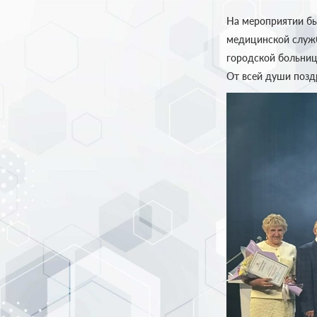
На мероприятии бы
медицинской служб
городской больниц
От всей души позд