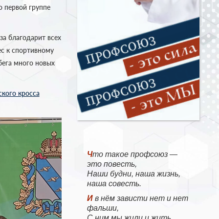
о первой группе
за благодарит всех
ес к спортивному
бега много новых
ского кросса
Что такое профсоюз —
это повесть,
Наши будни, наша жизнь,
наша совесть.
И в нём зависти нет и нет
фальши,
С ним мы жили и жить