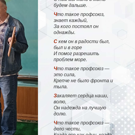
будем дальше.
Что такое профсоюз,
знает каждый,
За кого постоял он
однажды.
С кем он в радости был,
был и в горе
И помог разрешить
проблем море.
Что такое профсоюз —
это сила,
Крепче не было фронта и
тыла.
Закаляет сердца наши,
волю,
Он надежда на лучшую
долю.
Что такое профсоюз —
дело чести,
Когда все как один, когда