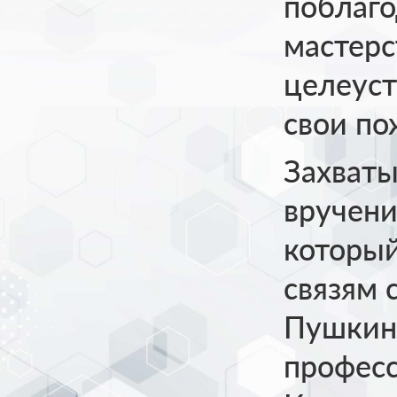
поблаго
мастерс
целеуст
свои по
Захват
вручени
который
связям 
Пушкин
професс