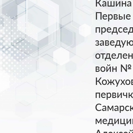
Кашина 
Первые 
председ
заведу
отделен
войн № 
Кожухов
первич
Самарск
медицин