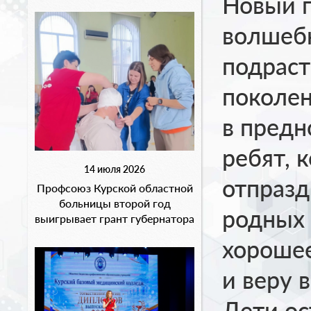
Новый г
волшеб
подрас
поколен
в предн
ребят, 
14 июля 2026
отпразд
Профсоюз Курской областной
больницы второй год
родных 
выигрывает грант губернатора
хорошее
и веру в
Дети ос