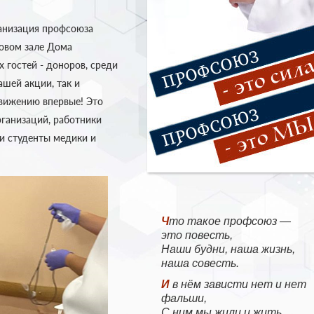
ганизация профсоюза
товом зале Дома
 гостей - доноров, среди
ашей акции, так и
вижению впервые! Это
ганизаций, работники
и студенты медики и
Что такое профсоюз —
это повесть,
Наши будни, наша жизнь,
наша совесть.
И в нём зависти нет и нет
фальши,
С ним мы жили и жить