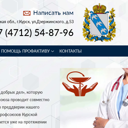
Написать нам
кая обл., г.Курск, ул.Дзержинского, д.53
7 (4712) 54-87-96
В ПОМОЩЬ ПРОФАКТИВУ
КОНТАКТЫ
 добрых дел», которую
союза проводит совместно
в преддверии нашего
профсоюзов Курской
вается уже на протяжении