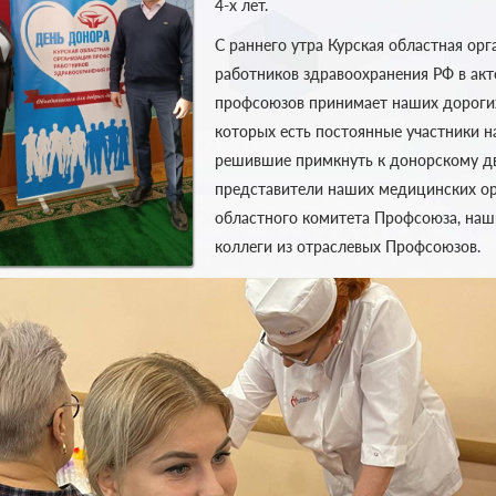
4-х лет.
С раннего утра Курская областная ор
работников здравоохранения РФ в ак
профсоюзов принимает наших дорогих
которых есть постоянные участники н
решившие примкнуть к донорскому д
представители наших медицинских ор
областного комитета Профсоюза, наш
коллеги из отраслевых Профсоюзов.