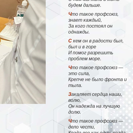
будем дальше.
Что такое профсоюз,
знает каждый,
За кого постоял он
однажды.
С кем он в радости был,
был и в горе
И помог разрешить
проблем море.
Что такое профсоюз —
это сила,
Крепче не было фронта и
тыла.
Закаляет сердца наши,
волю,
Он надежда на лучшую
долю.
Что такое профсоюз —
дело чести,
Когда все как один, когда