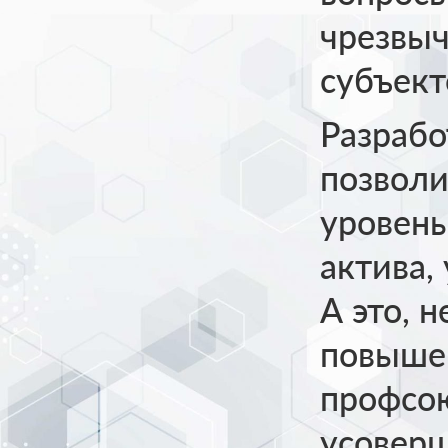
чрезвыч
субъект
Разрабо
позволи
уровень
актива,
А это, 
повыше
профсою
усоверш