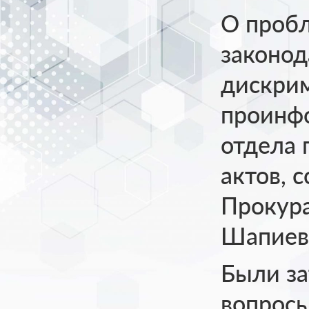
О пробл
законод
дискрим
проинф
отдела 
актов, 
Прокура
Шапиев
Были за
вопросы