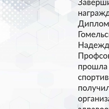
Заверш
награж
Диплом
Гомельс
Надежда
Профсою
прошла 
спортив
получил
организ
здравоо