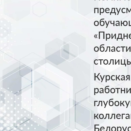
предусм
обучающ
«Придне
области
столицы
Курская
работни
глубоку
коллега
Белорус