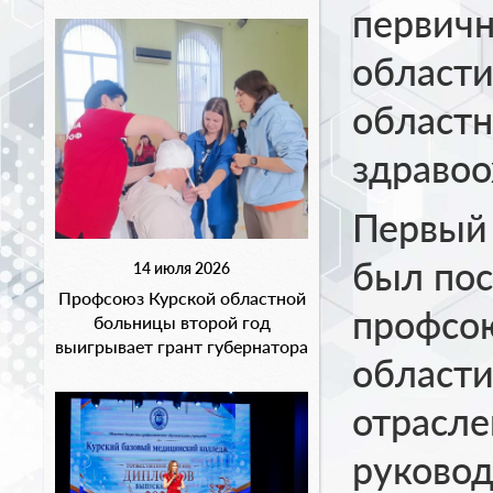
первичн
области
областн
здравоо
Первый 
был пос
14 июля 2026
Профсоюз Курской областной
профсою
больницы второй год
выигрывает грант губернатора
области
отрасл
руковод