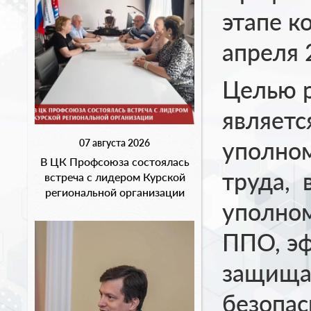
этапе к
апреля 
Целью р
являетс
уполном
07 августа 2026
В ЦК Профсоюза состоялась
труда, 
встреча с лидером Курской
региональной организации
уполном
ППО, э
защища
безопас