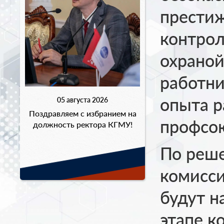
престиж
контрол
охраной
работни
опыта р
05 августа 2026
Поздравляем с избранием на
профсою
должность ректора КГМУ!
По реш
комисс
будут н
этапе к