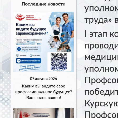
Последние новости
уполно
труда» 
I этап 
проводи
медицин
уполном
Профсо
07 августа 2026
Каким вы видите свое
победит
профессиональное будущее?
Ваш голос важен!
Курску
Профсою