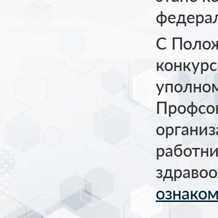
федерал
С Полож
конкурс
уполном
Профсою
органи
работн
здраво
ознаком