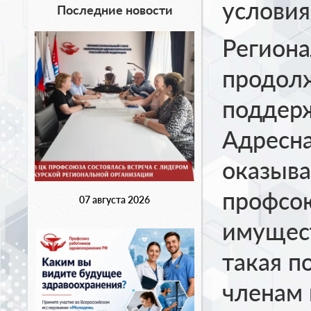
условия
Последние новости
Регион
продол
поддер
Адресн
оказыва
профсою
07 августа 2026
имущест
такая п
членам 