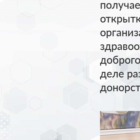
получае
открытк
организ
здраво
доброго
деле ра
донорст