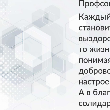
Профсо
Каждый,
станови
выздоро
то жизн
понимая
доброво
настрое
А в бла
солидар