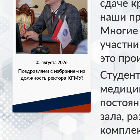
сдаче к
наши п
Многие 
участни
это про
05 августа 2026
Поздравляем с избранием на
Студент
должность ректора КГМУ!
медицин
постоян
зала, р
комплек