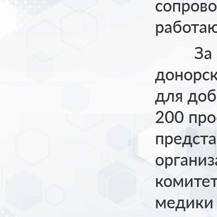
сопрово
работаю
За вре
донорс
для доб
200 про
предст
организ
комитет
медики 