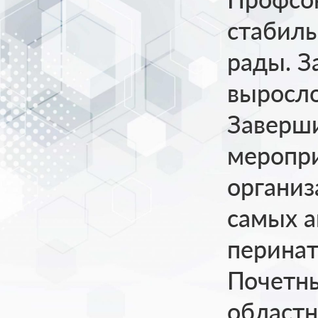
стабиль
рады. З
выросло
Заверши
меропр
органи
самых а
перинат
Почетн
областн