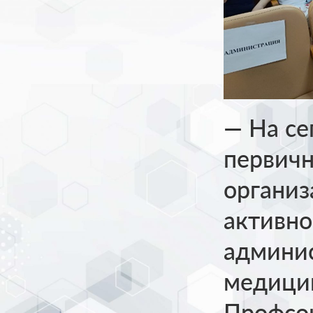
— На се
первичн
организ
активно
админи
медицин
Профсо