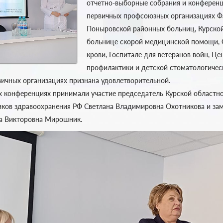
отчетно-выборные собрания и конференц
первичных профсоюзных организациях Ф
Поныровской районных больниц, Курско
больнице скорой медицинской помощи, 
крови, Госпитале для ветеранов войн, Ц
профилактики и детской стоматологичес
рвичных организациях признана удовлетворительной.
 конференциях принимали участие председатель Курской областн
ков здравоохранения РФ Светлана Владимировна Охотникова и за
а Викторовна Мирошник.