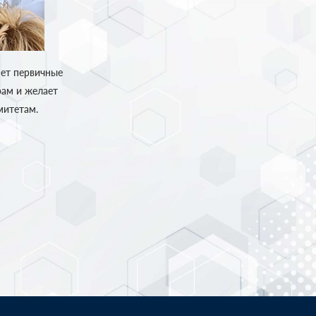
яет первичные
ам и желает
митетам.