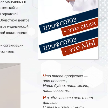
ии состоялись в
атежской и
й городской
Областном центре
ентре медицинской
кой поликлинике.
ой организации
меститель
Что такое профсоюз —
это повесть,
Наши будни, наша жизнь,
наша совесть.
И в нём зависти нет и нет
фальши,
С ним мы жили и жить