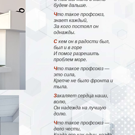
будем дальше.
Что такое профсоюз,
знает каждый,
За кого постоял он
однажды.
С кем он в радости был,
был и в горе
И помог разрешить
проблем море.
Что такое профсоюз —
это сила,
Крепче не было фронта и
тыла.
Закаляет сердца наши,
волю,
Он надежда на лучшую
долю.
Что такое профсоюз —
дело чести,
Когда все как один, когда