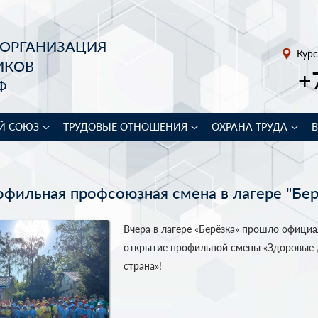
 ОРГАНИЗАЦИЯ
Курс
ИКОВ
+
Ф
Й СОЮЗ
ТРУДОВЫЕ ОТНОШЕНИЯ
ОХРАНА ТРУДА
фильная профсоюзная смена в лагере "Бер
Вчера в лагере «Берёзка» прошло офици
открытие профильной смены «Здоровые 
страна»!