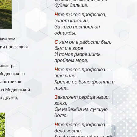
будем дальше.
Что такое профсоюз,
знает каждый,
За кого постоял он
однажды.
 началом
С кем он в радости был,
ции профсоюза
был и в горе
И помог разрешить
проблем море.
министра
Что такое профсоюз —
 Медвенского
это сила,
работников
Крепче не было фронта и
тыла.
рач Медвенской
Закаляет сердца наши,
и друзей,
волю,
Он надежда на лучшую
долю.
Что такое профсоюз —
дело чести,
Когда все как один, когда