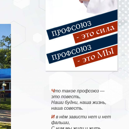
Что такое профсоюз —
это повесть,
Наши будни, наша жизнь,
наша совесть.
И в нём зависти нет и нет
фальши,
С ним мы жили и жить