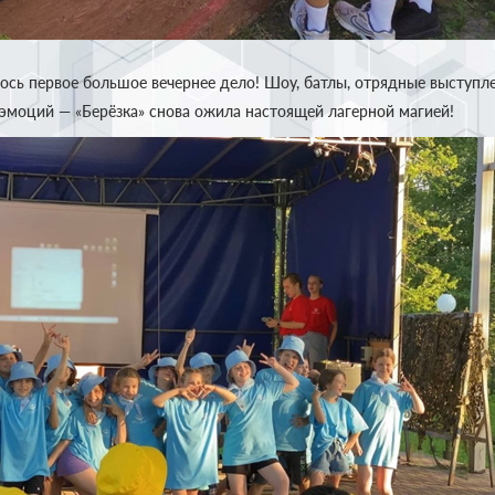
ось первое большое вечернее дело! Шоу, батлы, отрядные выступле
эмоций — «Берёзка» снова ожила настоящей лагерной магией!